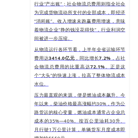
行业“产出账”；社会物流总费用则指全社会
为完成货物流动所支付的全部成本，即经济
“消耗账”。收入增速未跑赢费用增速，意味
着物流企业“挣的钱没花得快”，行业利润空
间被进一步压缩。
从物流运行各环节看，上半年全省运输环节
费用达
3414.0亿元
，同比增长
7.2%
，占社
会物流总费用的比重高达
72.1%
。正是这
个“大头”的快速上涨，拉高了整体物流成本
水位。
压力最直观的来源，便是燃油成本飙升。今
年以来，柴油价格最高涨幅约30%，作为公
路货运的核心变量，燃油成本通常占企业总
成本的35%—40%。按百公里油耗30升、
月行驶1万公里计算，单辆货车月度成本即