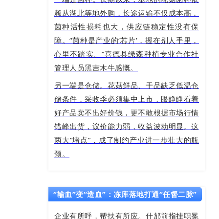
赖从湖北等地外购，长途运输不仅成本高，
菌种活性损耗也大，供应链稳定性没有保
障。“菌种是产业的‘芯片’，握在别人手里，
心里不踏实。”喜德县绿森种植专业合作社
管理人员黑吉木牛感慨。
另一端是仓储。花菇鲜品、干品缺乏低温仓
储条件，采收季必须集中上市，眼睁睁看着
好产品卖不出好价钱，更不敢根据市场行情
错峰出货，议价能力弱，收益波动明显。这
两大“堵点”，成了制约产业进一步壮大的瓶
颈。
“输血”变“造血”：冻库落地打通“任督二脉”
企业有所呼，帮扶有所应。什邡前指挂职冕