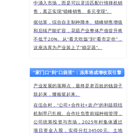
中涌入市场，而是可以灵活匹配行情择机销
售，真正实现“错峰销售、多元变现”。
据估算，综合自主制种降本、错峰销售增值
和后续产能扩容，花菇产业整体产值提升将
不低于20%。从“看天吃饭”到“看市定价”，
这座冻库为产业装上了“稳定器”。
“家门口”到“口袋里”：冻库将成增收双引擎
产业发展的落脚点，最终是老百姓的钱袋子
鼓起来，腰板挺起来。
在伍合村，“公司+合作社+农户”的利益联结
机制早已扎根。合作社负责前端种植管理，
公司统筹投资与市场，2025年村集体通过
项目资金入股，实得分红34500元。土地