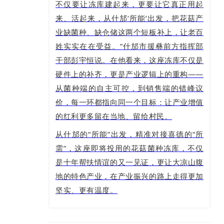
不仅要让冻库建起来，更要让它真正用起
来、活起来，从什邡‘所能’出发，把花菇产
业缺菌种、缺仓储这两个短板补上，让老百
姓实实在在受益。”什邡市援彝前方指挥部
干部彭宇恒说。在他看来，这座冻库不仅是
硬件上的补齐，更是产业逻辑上的重构——
从菌种端的自主可控，到销售端的错峰议
价，每一环都指向同一个目标：让产业增值
的红利更多留在当地、留给村民。
从什邡的“所能”出发，精准对接喜德的“所
需”，这座即将投用的花菇菌种冻库，不仅
是十年帮扶情谊的又一见证，更让大凉山腹
地的特色产业，在产业振兴的路上走得更加
坚实、更有温度。