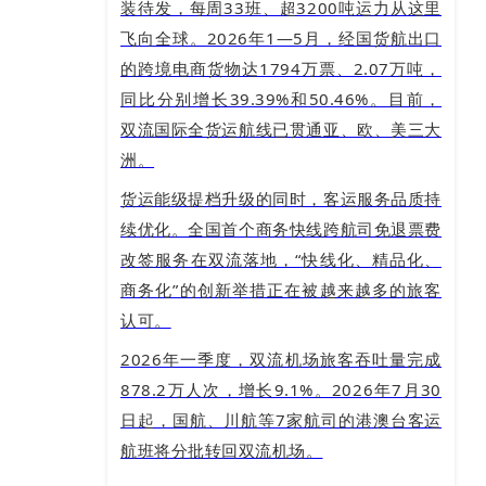
装待发，每周33班、超3200吨运力从这里
飞向全球。2026年1—5月，经国货航出口
的跨境电商货物达1794万票、2.07万吨，
同比分别增长39.39%和50.46%。目前，
双流国际全货运航线已贯通亚、欧、美三大
洲。
货运能级提档升级的同时，客运服务品质持
续优化。全国首个商务快线跨航司免退票费
改签服务在双流落地，“快线化、精品化、
商务化”的创新举措正在被越来越多的旅客
认可。
2026年一季度，双流机场旅客吞吐量完成
878.2万人次，增长9.1%。2026年7月30
日起，国航、川航等7家航司的港澳台客运
航班将分批转回双流机场。