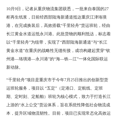
10月9日，记者从重庆物流集团获悉，一批来自泰国的27
柜再生纸浆，日前经西部陆海新通道抵达重庆江津珞璜
港，在完成换装后，高效搭载“千里轻舟”货运班轮，经由
长江黄金水道运抵永川港。此批货物的顺利抵达，标志着
以“千里轻舟”为纽带，实现了“西部陆海新通道”与“长江
黄金水道”在重庆的战略性无缝衔接，成功构建起贯穿“钦
州港—珞璜港—永川港”的“海—铁—江”一体化国际联运
新动脉。
“千里轻舟”项目是重庆市于今年7月25日推出的创新型货
运班轮服务，项目以 “五定”（定港口、定航线、定班
期、定时刻、定船舶）班轮为核心模式，致力于打造长江
上游的“水上公交”货运体系，旨在系统性降低社会物流成
本，提升区域物流韧性。目前，项目已实现常态化高效运