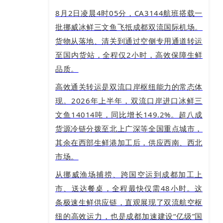
8月2日凌晨4时05分，CA3144航班搭载一
批挪威冰鲜三文鱼飞抵成都双流国际机场。
货物从落地、清关到通过空侧专用通道转运
至国内货站，全程仅2小时，高效保障生鲜
品质。
高效通关转运是双流口岸枢纽能力的常态体
现。2026年上半年，双流口岸进口冰鲜三
文鱼14014吨，同比增长149.2%。超八成
货源冷链分拨至北上广深等全国重点城市，
其余在西部生鲜港加工后，供应西南、西北
市场。
从挪威渔场捕捞、跨国空运到成都加工上
市、送达餐桌，全程最快仅需48小时。这
条极速生鲜供应链，直观展现了双流航空枢
纽的高效运力，也是成都加速建设“亿级”国