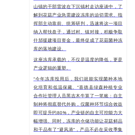
山镇的干部雷波在下沉镇村走访座谈中，了
解到花菇产业急需建设冻库的迫切需求。指
挥部主动靠前、统筹研判，迅速将这一项目
纳入帮扶盘子，通过村、镇对接，积极争取
什邡援建项目资金，最终促成了花菇菌种冻
库的落地建设。
这座冻库承载的，不仅是温度的降低，更是
产业逻辑的重塑。
“今年冻库投用后，我们就能实现菌种本地
化培育和低温保藏。”喜德县绿森种植专业
合作社管理人员黑吉木牛算了一笔账：自主
制种将彻底替代外购，仅菌种环节综合效益
即可提升约80%，产业链的自主可控能力大
幅增强。同时，冻库的仓储功能让花菇鲜品
和干品有了“避风港”，产品不必在采收季集