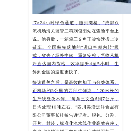
“7×24小时绿色通道，随到随检。”成都双
流机场海关监管二科刘俊阳站在查验平台上
说。他身后，一箱箱三文鱼正被快速搬上冷
链车。全国率先落地的“进口空侧内转”模
式，省去了场外中转、重复安检，货物从机
坪直达国内货站，效率提升4至5小时，生
鲜到全国的速度更快了。
快速通关之后，是高效的加工与分拨体系。
距机场约5公里的西部生鲜港，120米长的
生产线昼夜不停。“每条三文鱼6到7公斤，
日均处理10吨左右。”四川美沿远洋食品有
限公司董事长杜敏告诉记者。脱包、分割、
开片、封装，标准化流水线作业高效有序，