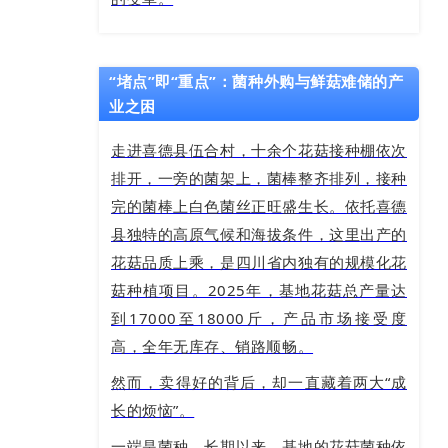
“堵点”即“重点”：菌种外购与鲜菇难储的产
业之困
走进喜德县伍合村，十余个花菇接种棚依次
排开，一旁的菌架上，菌棒整齐排列，接种
完的菌棒上白色菌丝正旺盛生长。依托喜德
县独特的高原气候和海拔条件，这里出产的
花菇品质上乘，是四川省内独有的规模化花
菇种植项目。2025年，基地花菇总产量达
到17000至18000斤，产品市场接受度
高，全年无库存、销路顺畅。
然而，卖得好的背后，却一直藏着两大“成
长的烦恼”。
一端是菌种。长期以来，基地的花菇菌种依