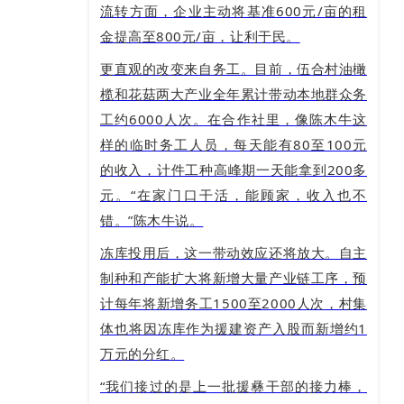
流转方面，企业主动将基准600元/亩的租
金提高至800元/亩，让利于民。
更直观的改变来自务工。目前，伍合村油橄
榄和花菇两大产业全年累计带动本地群众务
工约6000人次。在合作社里，像陈木牛这
样的临时务工人员，每天能有80至100元
的收入，计件工种高峰期一天能拿到200多
元。“在家门口干活，能顾家，收入也不
错。”陈木牛说。
冻库投用后，这一带动效应还将放大。自主
制种和产能扩大将新增大量产业链工序，预
计每年将新增务工1500至2000人次，村集
体也将因冻库作为援建资产入股而新增约1
万元的分红。
“我们接过的是上一批援彝干部的接力棒，