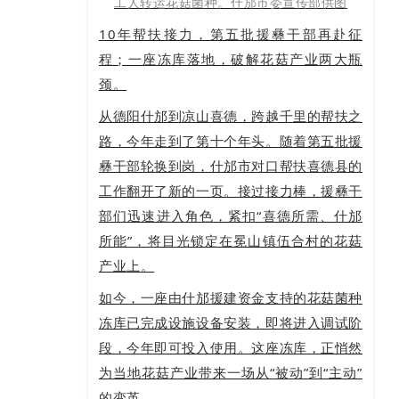
工人转运花菇菌
种
。什邡市委宣传部供图
10年帮扶接力，第五批援彝干部再赴征
程；一座冻库落地，破解花菇产业两大瓶
颈。
从德阳什邡到凉山喜德，跨越千里的帮扶之
路，今年走到了第十个年头。随着第五批援
彝干部轮换到岗，什邡市对口帮扶喜德县的
工作翻开了新的一页。接过接力棒，援彝干
部们迅速进入角色，紧扣“喜德所需、什邡
所能”，将目光锁定在冕山镇伍合村的花菇
产业上。
如今，一座由什邡援建资金支持的花菇菌种
冻库已完成设施设备安装，即将进入调试阶
段，今年即可投入使用。这座冻库，正悄然
为当地花菇产业带来一场从“被动”到“主动”
的变革。